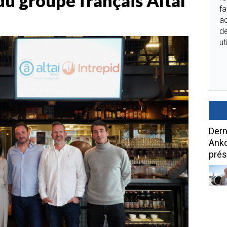
 du groupe français Altaï
fa
ac
de
ut
Dern
Anko
prés