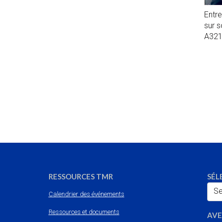
Entr
sur 
A32
RESSOURCES TMR
SÉL
Se
Calendrier des événements
Ressources et documents
AVE