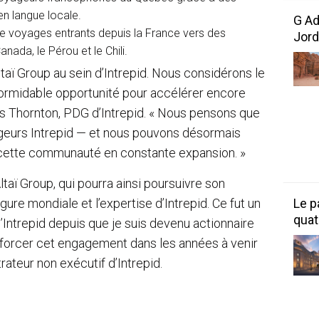
en langue locale.
G Ad
 voyages entrants depuis la France vers des
Jord
ada, le Pérou et le Chili.
taï Group au sein d’Intrepid. Nous considérons le
midable opportunité pour accélérer encore
s Thornton, PDG d’Intrepid. « Nous pensons que
geurs Intrepid — et nous pouvons désormais
à cette communauté en constante expansion. »
 Altaï Group, qui pourra ainsi poursuivre son
Le p
ure mondiale et l’expertise d’Intrepid. Ce fut un
quat
d’Intrepid depuis que je suis devenu actionnaire
enforcer cet engagement dans les années à venir
trateur non exécutif d’Intrepid.