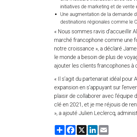
initiatives de marketing et de vente 
Une augmentation de la demande de
destinations régionales comme le Can
« Nous sommes ravis d’accueillir Al
marché francophone comme une for
notre croissance », a déclaré Jame
le monde a besoin de plus de voya
ajouter les clients francophones 
« Il s’agit du partenariat idéal pour
expansion en s’appuyant sur l’enverg
plaisir de collaborer avec l’équipe 
clé en 2021, et je me réjouis de r
», a ajouté Julien Leclercq, adminis
S
F
X
L
E
h
a
i
m