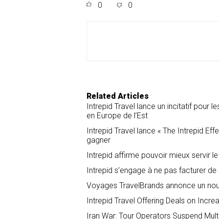
a
c
n
a
0
0
r
e
k
i
e
b
e
l
o
d
o
I
k
n
Related Articles
Intrepid Travel lance un incitatif pour
en Europe de l’Est
Intrepid Travel lance « The Intrepid E
gagner
Intrepid affirme pouvoir mieux servir l
Intrepid s’engage à ne pas facturer de s
Voyages TravelBrands annonce un nouv
Intrepid Travel Offering Deals on Incr
Iran War: Tour Operators Suspend Multip