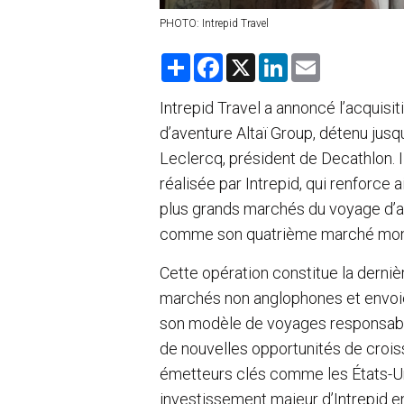
PHOTO: Intrepid Travel
S
F
X
L
E
h
a
i
m
a
c
n
a
r
e
k
i
Intrepid Travel a annoncé l’acquis
e
b
e
l
d’aventure Altaï Group, détenu jusqu
o
d
o
I
Leclercq, président de Decathlon. Il
k
n
réalisée par Intrepid, qui renforce 
plus grands marchés du voyage d’a
comme son quatrième marché mon
Cette opération constitue la dernièr
marchés non anglophones et envoie 
son modèle de voyages responsable
de nouvelles opportunités de croi
émetteurs clés comme les États-Uni
investissement majeur d’Intrepid en