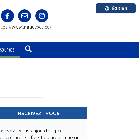
Édition
U.S.A.
ttps://www.tmrquebec.ca/
English
Canada
English
SSOURCES
Canada
Quebec
Français
INSCRIVEZ - VOUS
scrivez - vous aujourd’hui pour
cevoir notre infolettre quotidienne qui