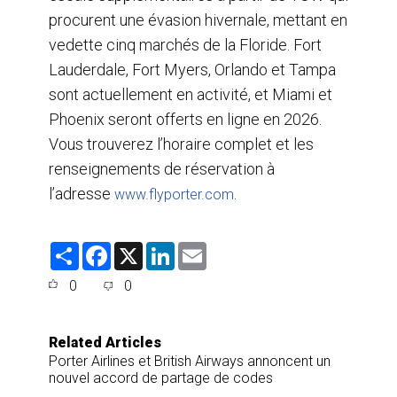
procurent une évasion hivernale, mettant en
vedette cinq marchés de la Floride. Fort
Lauderdale, Fort Myers, Orlando et Tampa
sont actuellement en activité, et Miami et
Phoenix seront offerts en ligne en 2026.
Vous trouverez l’horaire complet et les
renseignements de réservation à
l’adresse
.
www.flyporter.com
S
F
X
L
E
h
a
i
m
a
c
n
a
0
0
r
e
k
i
e
b
e
l
o
d
o
I
Related Articles
k
n
Porter Airlines et British Airways annoncent un
nouvel accord de partage de codes