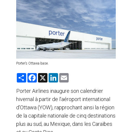
AGENTS DE VOYAGE
AIR
FORMATION & RESSOURCES
Porter’s Ottawa base.
S
F
X
L
E
h
a
i
m
a
c
n
a
r
e
k
i
Porter Airlines inaugure son calendrier
e
b
e
l
hivernal à partir de l’aéroport international
o
d
o
I
d’Ottawa (YOW), rapprochant ainsi la région
k
n
de la capitale nationale de cinq destinations
plus au sud, au Mexique, dans les Caraïbes