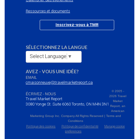
Ressources et documents
Inscrivez-vous à TMR
SÉLECTIONNEZ LA LANGUE
Select Language
▼
AVEZ - VOUS UNE IDÉE?
EMAIL
cmaisonneuve@travelmarketreport.ca
© 2005 -
ÉCRIVEZ - NOUS
2026 Travel
Travel Market Report
Market
3080 Yonge St. Suite 6060 Toronto, ON M4N 3N1
Report, an
American
Marketing Group Inc. Company All Rights Reserved | Terms and
Conditions
Politique des cookies
Politique de confidentialité
Manage cookie
preferences