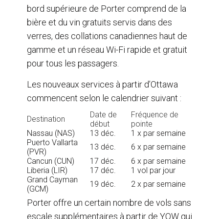
bord supérieure de Porter comprend de la
bière et du vin gratuits servis dans des
verres, des collations canadiennes haut de
gamme et un réseau Wi-Fi rapide et gratuit
pour tous les passagers.
Les nouveaux services à partir d’Ottawa
commencent selon le calendrier suivant :
Date de
Fréquence de
Destination
début
pointe
Nassau (NAS)
13 déc.
1 x par semaine
Puerto Vallarta
13 déc.
6 x par semaine
(PVR)
Cancun (CUN)
17 déc.
6 x par semaine
Liberia (LIR)
17 déc.
1 vol par jour
Grand Cayman
19 déc.
2 x par semaine
(GCM)
Porter offre un certain nombre de vols sans
escale supplémentaires à partir de YOW qui