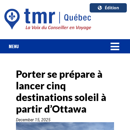
Édition
U.S.A.
English
Canada
English
MENU
Canada
NOUVELLES
Quebec
Français
Porter se prépare à
FORFAIT VACANCES
lancer cinq
CROISIÈRES
destinations soleil à
HOTELS & RESORTS
partir d’Ottawa
December 15, 2025
DESTINATIONS