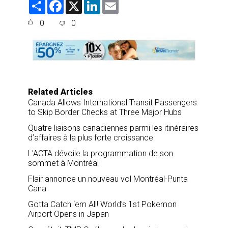
S
F
X
L
E
h
a
i
m
a
c
n
a
0
0
r
e
k
i
e
b
e
l
o
d
o
I
k
n
Related Articles
Canada Allows International Transit Passengers
to Skip Border Checks at Three Major Hubs
Quatre liaisons canadiennes parmi les itinéraires
d’affaires à la plus forte croissance
L’ACTA dévoile la programmation de son
sommet à Montréal
Flair annonce un nouveau vol Montréal-Punta
Cana
Gotta Catch ‘em All! World’s 1st Pokemon
Airport Opens in Japan