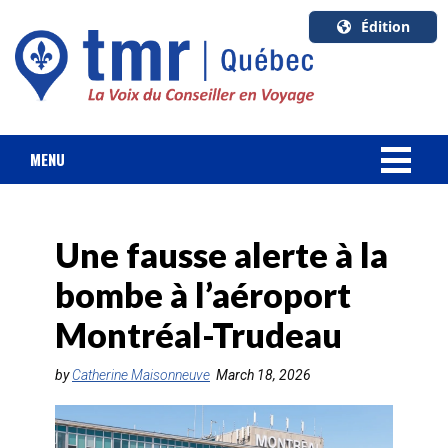
Édition
U.S.A.
English
Canada
English
MENU
Canada
NOUVELLES
Quebec
Français
Une fausse alerte à la
FORFAIT VACANCES
bombe à l’aéroport
CROISIÈRES
Montréal-Trudeau
HOTELS & RESORTS
by
Catherine Maisonneuve
March 18, 2026
DESTINATIONS