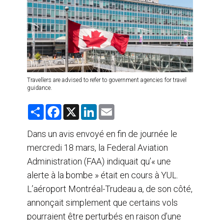
AGENTS DE VOYAGE
AIR
FORMATION & RESSOURCES
Travellers are advised to refer to government agencies for travel
guidance.
S
F
X
L
E
h
a
i
m
a
c
n
a
r
e
k
i
Dans un avis envoyé en fin de journée le
e
b
e
l
mercredi 18 mars, la Federal Aviation
o
d
o
I
Administration (FAA) indiquait qu’« une
k
n
alerte à la bombe » était en cours à YUL.
L’aéroport Montréal-Trudeau a, de son côté,
annonçait simplement que certains vols
pourraient être perturbés en raison d’une