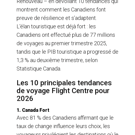
Renouveau – en dévoilant 10 tendances qui
k
n
montrent comment les Canadiens font
preuve de résilience et s’adaptent.
L’élan touristique est déjà fort : les
Canadiens ont effectué plus de 77 millions
de voyages au premier trimestre 2025,
tandis que le PIB touristique a progressé de
1,3 % au deuxième trimestre, selon
Statistique Canada.
Les 10 principales tendances
de voyage Flight Centre pour
2026
1. Canada Fort
Avec 81 % des Canadiens affirmant que le
taux de change influence leurs choix, les
voyageurs privilégient les destinations où le