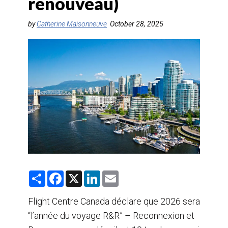
renouveau)
AGENTS DE VOYAGE
by
Catherine Maisonneuve
October 28, 2025
AIR
FORMATION & RESSOURCES
S
F
X
L
E
h
a
i
m
a
c
n
a
r
e
k
i
Flight Centre Canada déclare que 2026 sera
e
b
e
l
“l’année du voyage R&R” – Reconnexion et
o
d
o
I