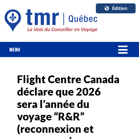
Édition
U.S.A.
English
Canada
English
MENU
Canada
NOUVELLES
Quebec
Français
Flight Centre Canada
FORFAIT VACANCES
déclare que 2026
CROISIÈRES
sera l’année du
HOTELS & RESORTS
voyage “R&R”
(reconnexion et
DESTINATIONS