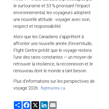
le surtourisme et 53 % priorisant l’impact
environnemental, les voyageurs adoptent
une nouvelle attitude : voyager avec soin,
respect et responsabilité.
Alors que les Canadiens s’apprêtent à
affronter une nouvelle année d’incertitude,
Flight Centre prédit que le voyage restera
l’une des rares constantes — un moyen de
retrouver la résilience, la reconnexion et le
renouveau dont le monde a tant besoin.
Plus d’informations sur les perspectives de
voyage 2026 :
flightcentre.ca
S
F
X
L
E
h
a
i
m