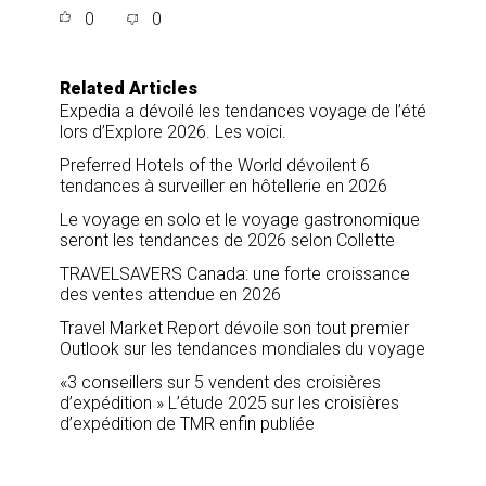
a
c
n
a
0
0
r
e
k
i
e
b
e
l
o
d
o
I
Related Articles
k
n
Expedia a dévoilé les tendances voyage de l’été
lors d’Explore 2026. Les voici.
Preferred Hotels of the World dévoilent 6
tendances à surveiller en hôtellerie en 2026
Le voyage en solo et le voyage gastronomique
seront les tendances de 2026 selon Collette
TRAVELSAVERS Canada: une forte croissance
des ventes attendue en 2026
Travel Market Report dévoile son tout premier
Outlook sur les tendances mondiales du voyage
«3 conseillers sur 5 vendent des croisières
d’expédition » L’étude 2025 sur les croisières
d’expédition de TMR enfin publiée