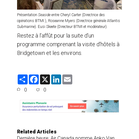
Présentation
Seaside
entre Cheryl Carter (Directrice des
opérations BTMI ), Roseanne Myers (Directrice générale Atlantis
Submarine). Eusi Skeete (Directeur BTMI et modérateur).
Restez à l’affût pour la suite d’un
programme comprenant la visite d’hôtels à
Bridgetown et les environs.
S
F
X
L
E
h
a
i
m
a
c
n
a
0
0
r
e
k
i
e
b
e
l
o
d
o
I
k
n
Related Articles
Dernière heure: Air Canada nomme Anko Van