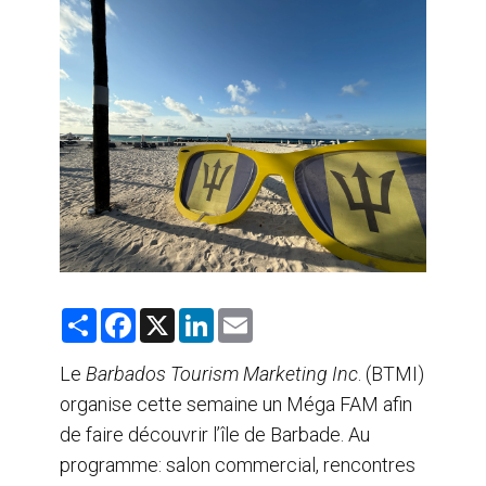
AGENTS DE VOYAGE
AIR
FORMATION & RESSOURCES
S
F
X
L
E
h
a
i
m
a
c
n
a
r
e
k
i
Le
Barbados Tourism Marketing Inc
. (BTMI)
e
b
e
l
organise cette semaine un Méga FAM afin
o
d
o
I
de faire découvrir l’île de Barbade. Au
k
n
programme: salon commercial, rencontres