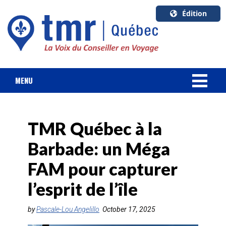
Édition
U.S.A.
English
Canada
English
MENU
Canada
NOUVELLES
Quebec
Français
TMR Québec à la
FORFAIT VACANCES
Barbade: un Méga
CROISIÈRES
FAM pour capturer
HOTELS & RESORTS
l’esprit de l’île
DESTINATIONS
by
Pascale-Lou Angelillo
October 17, 2025