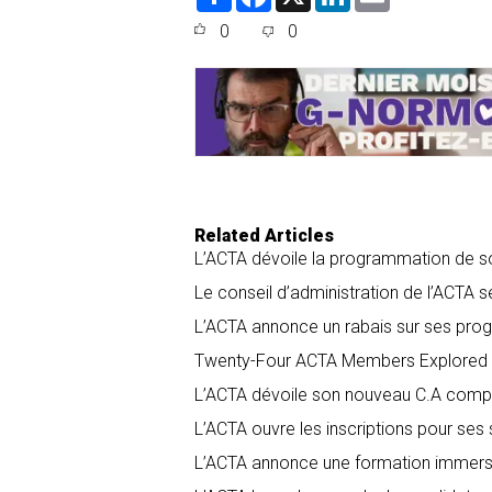
h
a
i
m
a
c
n
a
0
0
r
e
k
i
e
b
e
l
o
d
o
I
k
n
Related Articles
L’ACTA dévoile la programmation de 
Le conseil d’administration de l’ACTA s
L’ACTA annonce un rabais sur ses pr
Twenty-Four ACTA Members Explored 
L’ACTA dévoile son nouveau C.A comp
L’ACTA ouvre les inscriptions pour s
L’ACTA annonce une formation immersi