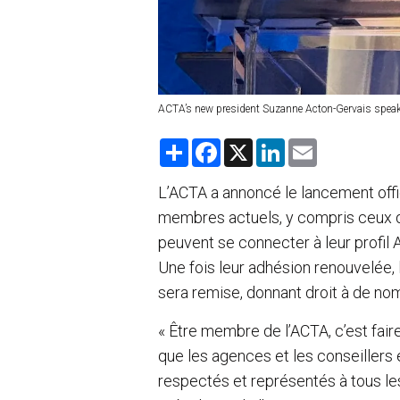
ACTA’s new president Suzanne Acton-Gervais speak
S
F
X
L
E
h
a
i
m
a
c
n
a
r
e
k
i
L’ACTA a annoncé le lancement off
e
b
e
l
membres actuels, y compris ceux q
o
d
o
I
peuvent se connecter à leur profil
k
n
Une fois leur adhésion renouvelée,
sera remise, donnant droit à de n
« Être membre de l’ACTA, c’est faire 
que les agences et les conseillers
respectés et représentés à tous le