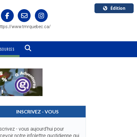
Édition
U.S.A.
ttps://www.tmrquebec.ca/
English
Canada
English
SSOURCES
Canada
Quebec
Français
INSCRIVEZ - VOUS
scrivez - vous aujourd’hui pour
cevoir notre infolettre quotidienne qui