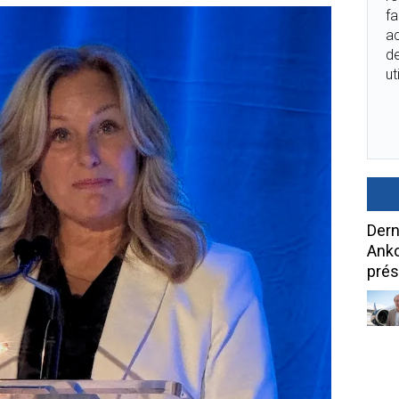
fa
ac
de
ut
Dern
Anko
prés