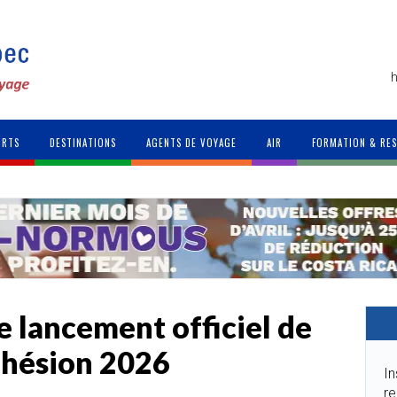
h
ORTS
DESTINATIONS
AGENTS DE VOYAGE
AIR
FORMATION & RE
e lancement officiel de
dhésion 2026
In
re