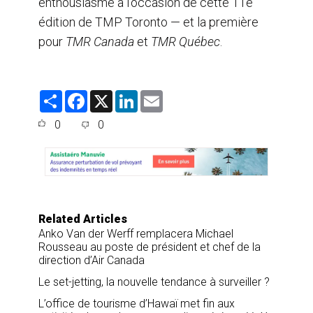
enthousiasme à l’occasion de cette 11e
édition de TMP Toronto — et la première
pour
TMR Canada
et
TMR Québec
.
S
F
X
L
E
h
a
i
m
a
c
n
a
0
0
r
e
k
i
e
b
e
l
o
d
o
I
k
n
Related Articles
Anko Van der Werff remplacera Michael
Rousseau au poste de président et chef de la
direction d’Air Canada
Le set-jetting, la nouvelle tendance à surveiller ?
L’office de tourisme d’Hawaï met fin aux