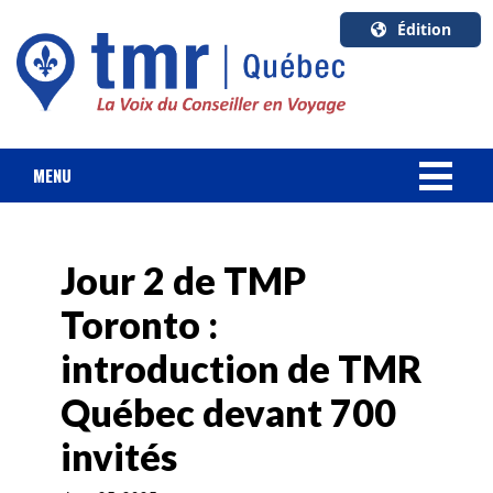
Édition
U.S.A.
English
Canada
English
MENU
Canada
NOUVELLES
Quebec
Français
Jour 2 de TMP
FORFAIT VACANCES
Toronto :
CROISIÈRES
introduction de TMR
HOTELS & RESORTS
Québec devant 700
invités
DESTINATIONS