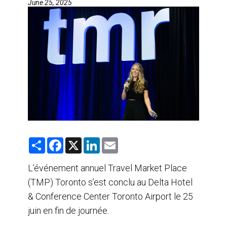
June 25, 2025
AGENTS DE VOYAGE
AIR
FORMATION & RESSOURCES
S
F
X
L
E
h
a
i
m
a
c
n
a
r
e
k
i
L’événement annuel Travel Market Place
e
b
e
l
(TMP) Toronto s’est conclu au Delta Hotel
o
d
o
I
& Conference Center Toronto Airport le 25
k
n
juin en fin de journée.