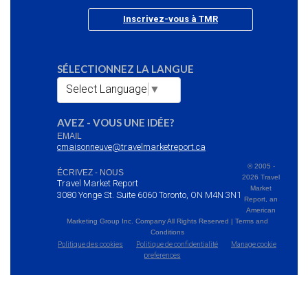
Inscrivez-vous à TMR
SÉLECTIONNEZ LA LANGUE
Select Language
▼
AVEZ - VOUS UNE IDÉE?
EMAIL
cmaisonneuve@travelmarketreport.ca
© 2005 -
ÉCRIVEZ - NOUS
2026 Travel
Travel Market Report
Market
3080 Yonge St. Suite 6060 Toronto, ON M4N 3N1
Report, an
American
Marketing Group Inc. Company All Rights Reserved | Terms and
Conditions
Politique des cookies
Politique de confidentialité
Manage cookie
preferences